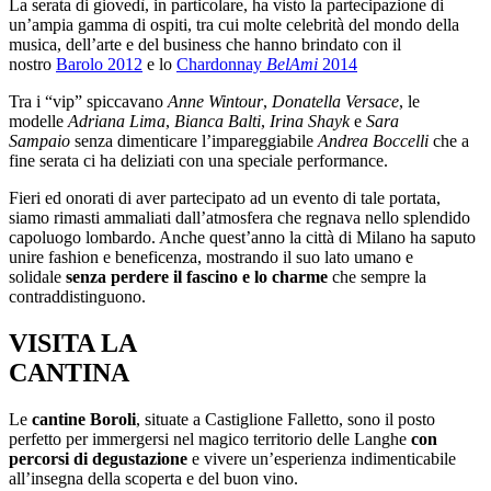
La serata di giovedì, in particolare, ha visto la partecipazione di
un’ampia gamma di ospiti, tra cui molte celebrità del mondo della
musica, dell’arte e del business che hanno brindato con il
nostro
Barolo 2012
e lo
Chardonnay
BelAmi
2014
Tra i “vip” spiccavano
Anne Wintour
,
Donatella Versace
, le
modelle
Adriana Lima
,
Bianca Balti
,
Irina Shayk
e
Sara
Sampaio
senza dimenticare l’impareggiabile
Andrea Boccelli
che a
fine serata ci ha deliziati con una speciale performance.
Fieri ed onorati di aver partecipato ad un evento di tale portata,
siamo rimasti ammaliati dall’atmosfera che regnava nello splendido
capoluogo lombardo. Anche quest’anno la città di Milano ha saputo
unire fashion e beneficenza, mostrando il suo lato umano e
solidale
senza perdere il fascino e lo charme
che sempre la
contraddistinguono.
VISITA LA
CANTINA
Le
cantine Boroli
, situate a Castiglione Falletto, sono il posto
perfetto per immergersi nel magico territorio delle Langhe
con
percorsi di degustazione
e vivere un’esperienza indimenticabile
all’insegna della scoperta e del buon vino.