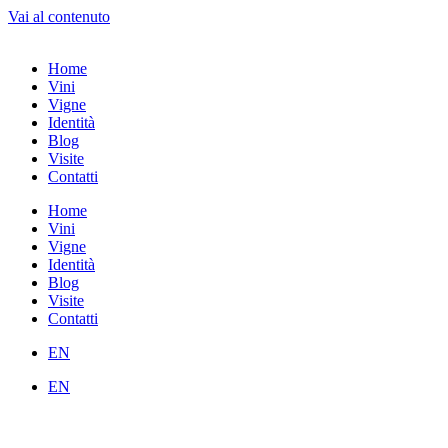
Vai al contenuto
Home
Vini
Vigne
Identità
Blog
Visite
Contatti
Home
Vini
Vigne
Identità
Blog
Visite
Contatti
EN
EN