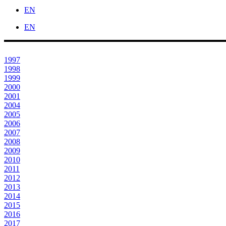
EN
EN
1997
1998
1999
2000
2001
2004
2005
2006
2007
2008
2009
2010
2011
2012
2013
2014
2015
2016
2017