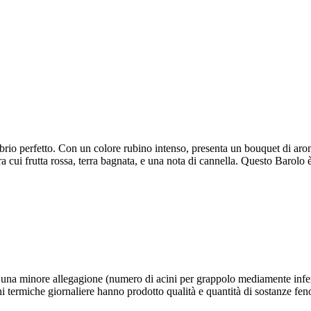
ibrio perfetto. Con un colore rubino intenso, presenta un bouquet di aromi
ra cui frutta rossa, terra bagnata, e una nota di cannella. Questo Barolo
 una minore allegagione (numero di acini per grappolo mediamente inferi
oni termiche giornaliere hanno prodotto qualità e quantità di sostanze fen