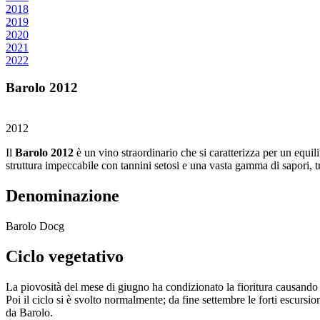
2018
2019
2020
2021
2022
Barolo 2012
2012
Il
Barolo 2012
è un vino straordinario che si caratterizza per un equil
struttura impeccabile con tannini setosi e una vasta gamma di sapori, t
Denominazione
Barolo Docg
Ciclo vegetativo
La piovosità del mese di giugno ha condizionato la fioritura causando
Poi il ciclo si è svolto normalmente; da fine settembre le forti escursi
da Barolo.