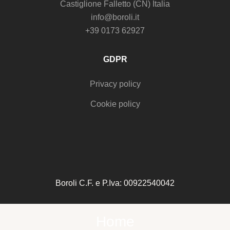
Castiglione Falletto (CN) Italia
info@boroli.it
+39 0173 62927
GDPR
Privacy policy
Cookie policy
Boroli C.F. e P.Iva: 00922540042
Home