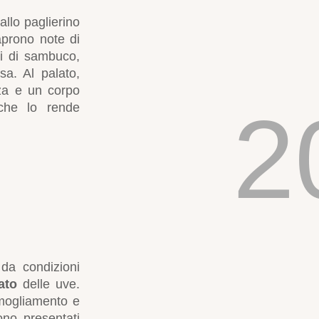
allo paglierino
 aprono note di
ri di sambuco,
a. Al palato,
za e un corpo
2
 che lo rende
da condizioni
ato
delle uve.
rmogliamento e
sono presentati