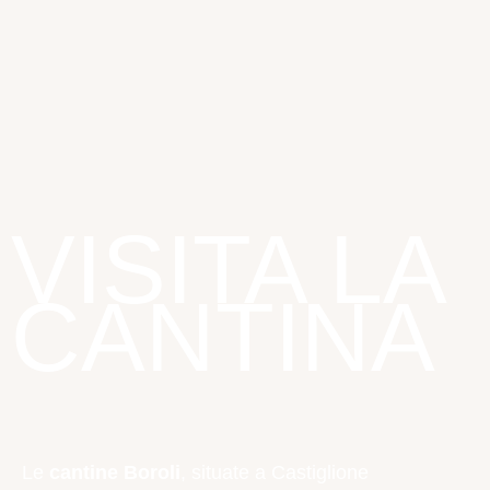
VISITA LA
CANTINA
Le
cantine Boroli
, situate a Castiglione