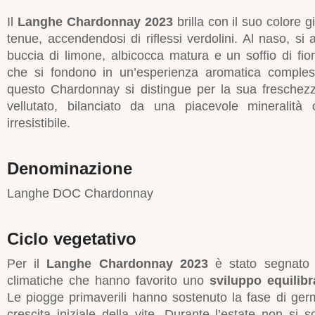
Il
Langhe Chardonnay 2023
brilla con il suo colore gi
tenue, accendendosi di riflessi verdolini. Al naso, si
buccia di limone, albicocca matura e un soffio di fio
che si fondono in un’esperienza aromatica compless
questo Chardonnay si distingue per la sua freschez
vellutato, bilanciato da una piacevole mineralità
irresistibile.
Denominazione
Langhe DOC Chardonnay
Ciclo vegetativo
Per il
Langhe Chardonnay 2023
è stato segnato 
climatiche che hanno favorito uno
sviluppo equilibr
Le piogge primaverili hanno sostenuto la fase di ge
crescita iniziale della vite. Durante l’estate non si 