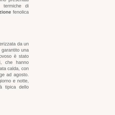
i termiche di
zione
fenolica
erizzata da un
garantito una
ovoso è stato
i
, che hanno
tata calda, con
gge ad agosto.
iorno e notte,
à tipica dello