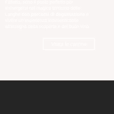
Falletto, sono il posto perfetto per
immergersi nel magico territorio delle
Langhe
con percorsi di degustazione
e
vivere un’esperienza indimenticabile
all’insegna della scoperta e del buon vino.
Visita la cantina