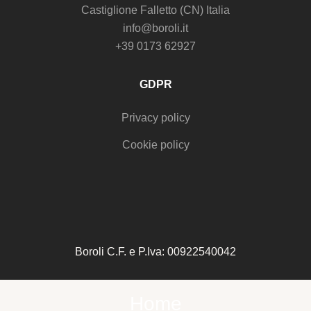
Castiglione Falletto (CN) Italia
info@boroli.it
+39 0173 62927
GDPR
Privacy policy
Cookie policy
Boroli C.F. e P.Iva: 00922540042
Home