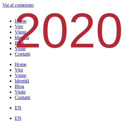
Vai al contenuto
2020
Home
Vini
Vigne
Identità
Blog
Visite
Contatti
Home
Vini
Vigne
Identità
Blog
Visite
Contatti
EN
EN