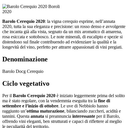
2020
Barolo Cerequio 2020
: la vigna cerequio esprime, nell’annata
2020, tutta la sua eleganza e precisione: un rosso denso e avvolgente
che incanta già alla vista, segnato da un mix aromatico di amarena,
rosa esiccata e sottobosco. Le note minerali, di eucalipto e spezie si
distendono sul finale contribuendo ad evidenziare la qualità e la
longevità del vino, perfetto per attrarre appassionati di vini pregiati.
Denominazione
Barolo Docg Cerequio
Ciclo vegetativo
Per il
Barolo Cerequio 2020
è iniziato leggermente prima del solito
ma è stato regolare, con la vendemmia eseguita tra la
fine di
settembre e l’inizio di ottobre
. Le uve di Nebbiolo hanno
raggiunto un’
ottima maturazione
, bilanciando zuccheri, acidità e
tannini. Questa
annata
si preannuncia
interessante
per il Barolo,
offrendo vini eleganti, ben strutturati e capaci di riflettere al meglio
le peculiarità del territorio.