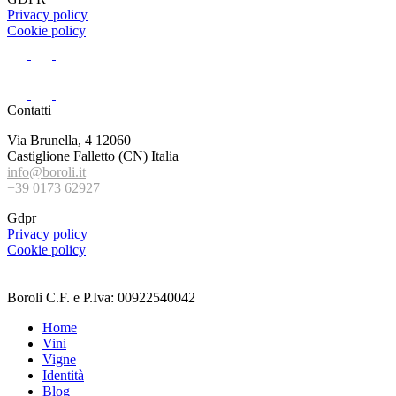
Privacy policy
Cookie policy
Contatti
Via Brunella, 4 12060
Castiglione Falletto (CN) Italia
info@boroli.it
+39 0173 62927
Gdpr
Privacy policy
Cookie policy
Boroli C.F. e P.Iva: 00922540042
Home
Vini
Vigne
Identità
Blog